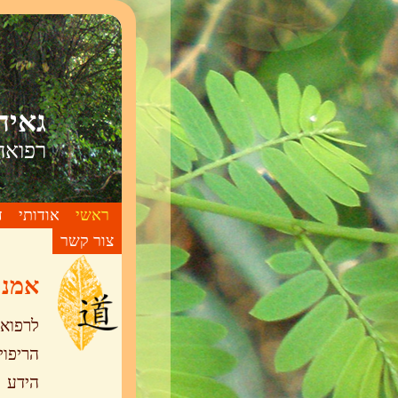
גאיה
רפואה
ראשי
אודותי
ד
צור קשר
אמנו
לרפוא
הריפו
הידע 