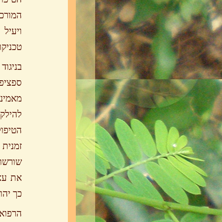
המורכב
ויעיל
טכניקו
בניגו
ספציפי
מאמינה
להילק
הטיפול
זמנית 
שורשו 
את עצמ
כך יהו
הרפוא