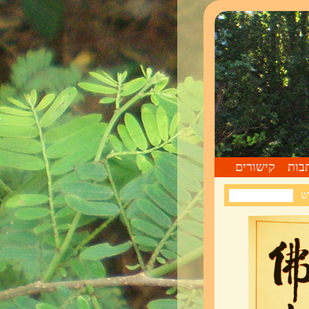
בות
קישורים
ש