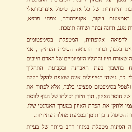
ת והייחודית של כל אדם, טיפול אינדיבידואלי
 באמצעות דיקור, אקופרסורה, צמחי מרפא,
ת מגע, תזונה נכונה ושיחה תומכת.
ד לרפואה אלופתית, המטפלת בסימפטומים
ים בלבד, וברוח הרפואה הסינית העתיקה, אני
 שאורח חייו והרגליו היומיומיים של האדם חייבים
ח בחשבון בעת האבחנה ובקביעת התהליך
י. כך, גישתי הטיפולית אינה שואפת להקל הקלה
ולטפל בסימפטום ספציפי בלבד, אלא לפתור את
של חוסר האיזון, תוך חיזוק יכולתו של הגוף לווסת
ו ולתקן את הפרת האיזון במערך האנרגטי שלו.
וה הטיפול נדבך תומך במניעת מחלות עתידיות.
ה הסינית מטפלת במגוון רחב ביותר של בעיות