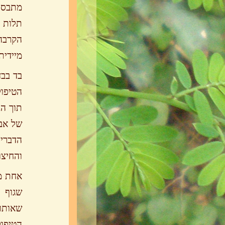
מתבסס
תלות ה
הקרבה
מיידית
בד בבד
הטיפול
תוך הב
של אב
הדברי
והחיצונ
אחת מ
שגוף 
שאותו 
הטיפו