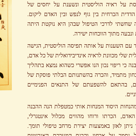
ת על ראיה הוליסטית ונשענת על יחסים של
דדית הכרחית בין גוף לנפש ובין האדם ליקום.
 שחשתי לדרכי הטיפול שבהן היא נוקטת היתה
 ונבעה מתוך הווכחות ישירה.
 עם השענות על אותה תפיסה הוליסטית, הגישה
ית שלי מכוונת לראיה אינדיבידואלית של כל אדם,
נה כי ריפוי נכון הנו אפשרי כשהוא נמצא בתהליך
חון מתמיד, והכרה בהשתנותם הבלתי פוסקת של
ם, בהתאם להשפעתם של התנאים הפנימיים
יים.
הנחות היסוד המנחות אותי כמטפלת הנה ההבנה
האדם, הכרתו ורוחו מהווים מכלול אינטגרלי,
ניתן לאזן באמצעות יצירת מרחב טיפולי תומך.
ל נסמך על אבחון והבנת המערכת האנרגטית